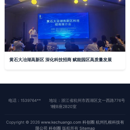
黄石大冶湖高新区 深化科技招商 赋能园区高质量发展
电话：1539764**
地址：浙江省杭州市西湖区文一西路776号
1幢B座2B20室
Copyright © 2026
www.kechuango.com
科创圈
杭州扎根科技有
限公司
科创圈
版权所有
Sitemap