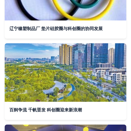
辽宁橡塑制品厂 垫片硅胶圈与科创圈的协同发展
百舸争流 千帆晋发 科创圈迎来新浪潮