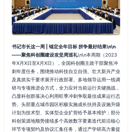
书记市长这一周 | 锚定全年目标 拼争最好结果\n\n
——聚焦科创圈建设攻坚周巡礼
\n\n本周期（2023
年X月X日至X月X日），全国科创圈主政干部聚焦冲
刺年度任务，围绕推动科技自立自强、壮大新兴产业
及真抓实干要求展开行政部署。多地领导运用一线调
研与专项推进会方式，全力应对当前运行关键挑战，
凸显科创群落决心利用旺季冲刺争取最佳成果运行态
势。头部重点城市园区积极实施成长扶持及设施升级
计划为技术型、实体型企业扩营给予基本维护；部分
科创策源地顺势接续多个高效数字要素迭代前沿核心
环节专项契约及协议汇集任务，通过产学研高力量提